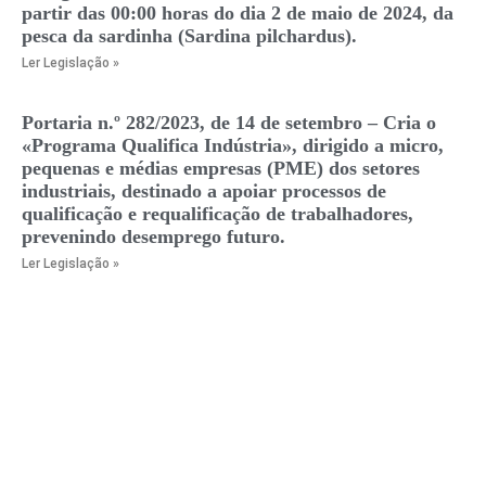
partir das 00:00 horas do dia 2 de maio de 2024, da
pesca da sardinha (Sardina pilchardus).
Ler Legislação »
Portaria n.º 282/2023, de 14 de setembro – Cria o
«Programa Qualifica Indústria», dirigido a micro,
pequenas e médias empresas (PME) dos setores
industriais, destinado a apoiar processos de
qualificação e requalificação de trabalhadores,
prevenindo desemprego futuro.
Ler Legislação »
Telefone
+351 229 375 213
(
Chamada
para a
rede
fixa
nacional)
Mobile
+351 917 843 585