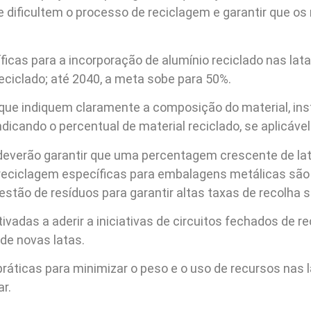
e dificultem o processo de reciclagem e garantir que os
as para a incorporação de alumínio reciclado nas latas
eciclado; até 2040, a meta sobe para 50%.
s que indiquem claramente a composição do material, i
icando o percentual de material reciclado, se aplicável
everão garantir que uma percentagem crescente de la
e reciclagem específicas para embalagens metálicas sã
ão de resíduos para garantir altas taxas de recolha se
vadas a aderir a iniciativas de circuitos fechados de r
 de novas latas.
ticas para minimizar o peso e o uso de recursos nas l
r.