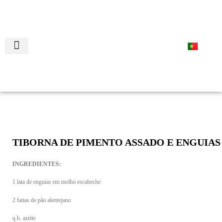
RECEITAS COM CONSERVAS
TIBORNA DE PIMENTO ASSADO E ENGUIAS
INGREDIENTES:
1 lata de enguias em molho escabeche
2 fatias de pão alentejano
q.b. azeite