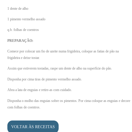
1 dente de alho
1 pimento vermelho assado
q.b. folhas de coentros
PREPARAÇÃO:
Comece por colocar um fio de azeite numa frigideira, coloque as fatias de pão na
frigideira e deixe tostar.
Assim que estiverem tostadas, raspe um dente de alho na superfície do pão.
Disponha por cima tiras de pimento vermelho assado.
Abra a lata de enguias e retire-as com cuidado.
Disponha o molho das enguias sobre os pimentos. Por cima coloque as enguias e decore
com folhas de coentros.
VOLTAR ÀS RECEITAS