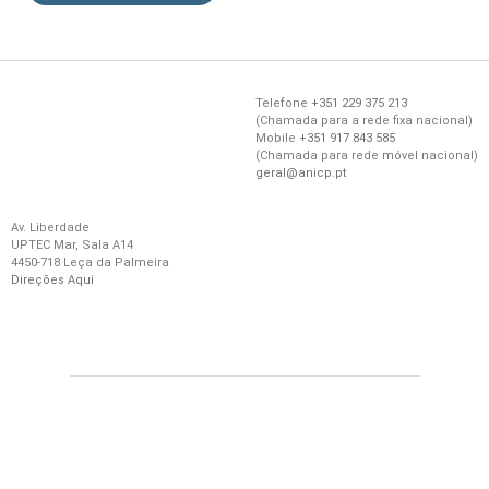
Telefone
+351 229 375 213
(
Chamada
para a
rede
fixa
nacional)
Mobile
+351 917 843 585
(
Chamada
para
rede
móvel
nacional)
geral@anicp.pt
Av. Liberdade
UPTEC Mar, Sala A14
4450-718 Leça da Palmeira
Direções Aqui
© 2021 ANICP – Todos os direitos reservados |
BBZ