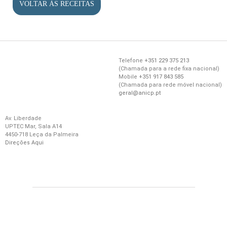
VOLTAR ÀS RECEITAS
Telefone
+351 229 375 213
(
Chamada
para a
rede
fixa
nacional)
Mobile
+351 917 843 585
(
Chamada
para
rede
móvel
nacional)
geral@anicp.pt
Av. Liberdade
UPTEC Mar, Sala A14
4450-718 Leça da Palmeira
Direções Aqui