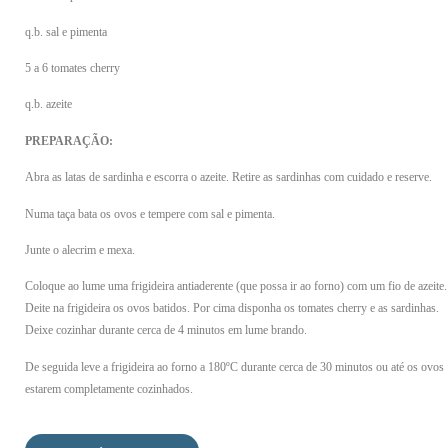
q.b. sal e pimenta
5 a 6 tomates cherry
q.b. azeite
PREPARAÇÃO:
Abra as latas de sardinha e escorra o azeite. Retire as sardinhas com cuidado e reserve.
Numa taça bata os ovos e tempere com sal e pimenta.
Junte o alecrim e mexa.
Coloque ao lume uma frigideira antiaderente (que possa ir ao forno) com um fio de azeite.
Deite na frigideira os ovos batidos. Por cima disponha os tomates cherry e as sardinhas.
Deixe cozinhar durante cerca de 4 minutos em lume brando.
De seguida leve a frigideira ao forno a 180ºC durante cerca de 30 minutos ou até os ovos
estarem completamente cozinhados.