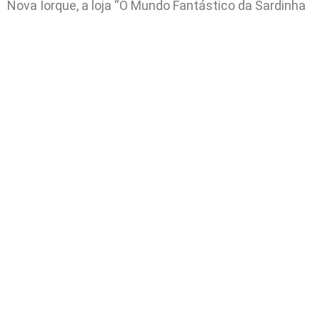
Nova Iorque, a loja “O Mundo Fantástico da Sardinha
Portuguesa” em Times Square é um convite para
mergulhar na tradição, sabor e inovação da sardinha
portuguesa.
Mais Notícias