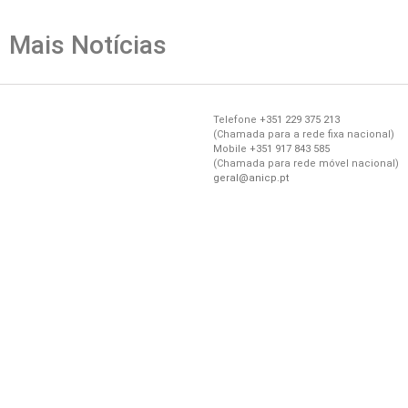
Mais Notícias
Telefone
+351 229 375 213
(
Chamada
para a
rede
fixa
nacional)
Mobile
+351 917 843 585
(
Chamada
para
rede
móvel
nacional)
geral@anicp.pt
Av. Liberdade
UPTEC Mar, Sala A14
4450-718 Leça da Palmeira
Direções Aqui