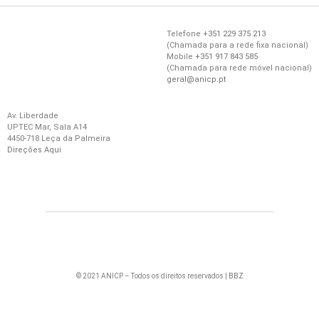
Telefone
+351 229 375 213
(
Chamada
para a
rede
fixa
nacional)
Mobile
+351 917 843 585
(
Chamada
para
rede
móvel
nacional)
geral@anicp.pt
Av. Liberdade
UPTEC Mar, Sala A14
4450-718 Leça da Palmeira
Direções Aqui
© 2021 ANICP – Todos os direitos reservados |
BBZ