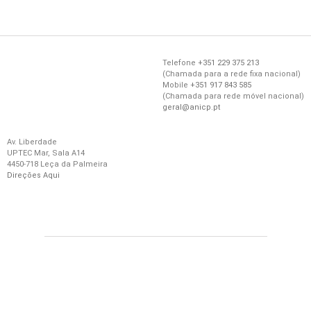
Telefone
+351 229 375 213
(
Chamada
para a
rede
fixa
nacional)
Mobile
+351 917 843 585
(
Chamada
para
rede
móvel
nacional)
geral@anicp.pt
Av. Liberdade
UPTEC Mar, Sala A14
4450-718 Leça da Palmeira
Direções Aqui
© 2021 ANICP – Todos os direitos reservados |
BBZ